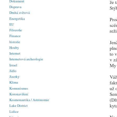
Dokument
že 
Doprava
Stý
Druhá světová
Energetika
Pro
EU
scé
Filozofie
rež
Finance
Jen
historie
pln
Houby
to 
Internet
v z
Internetová archeologie
My 
Izrael
Jídlo
Váž
Jizerky
fak
Klima
už 
Komunismus
Sem
Koronavíření
(Dř
Kosmonautika / Astronomie
kyt
Lake District
Lidice