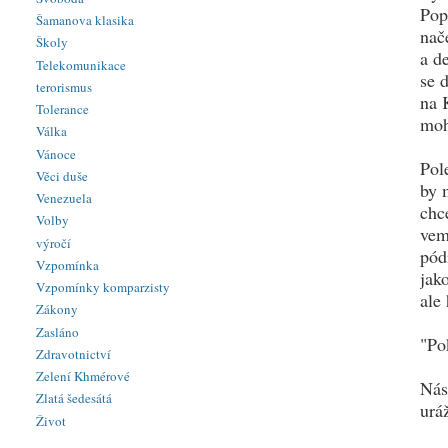
Pop
Šamanova klasika
nač
Školy
a d
Telekomunikace
se 
terorismus
na 
Tolerance
moh
Válka
Vánoce
Pol
Věci duše
by 
Venezuela
chc
Volby
vem
výročí
pód
Vzpomínka
jak
Vzpomínky komparzisty
ale
Zákony
Zasláno
"Po
Zdravotnictví
Zelení Khmérové
Nás
Zlatá šedesátá
urá
Život