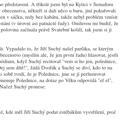
o představení. A třikrát jsem byl na Kytici v Semaforu
 obecenstva, někteří si dali něco u baru, jiní pokuřovali
jen v sáčku, tedy bez kabátu, takže nebyl problém vmísit
stání (v úrovni asi patnácté řady). Omluvou mi budiž, že
polovina začínala právě Svatební košilí, tak jsem si ji
. Vypadalo to, že Jiří Suchý našel parťáka, se kterým
censtvo (myslím ale, že jen první řadu) hlasovat, jestli
 pódium, když Suchý recitoval "vem si ho jen, polednice,
 "Dej sem dítě!", žádá Dvořák a Suchý se diví, kdo to na
sobě tvrdí, že je Polednice, jme se jí perlustrovat
 jmenuje Polednice, na dotaz po Věku odpovídá "ef el",
 Načež Suchý pronese:
ké, kde měl Jiří Suchý podat estébákům vysvětlení, proč