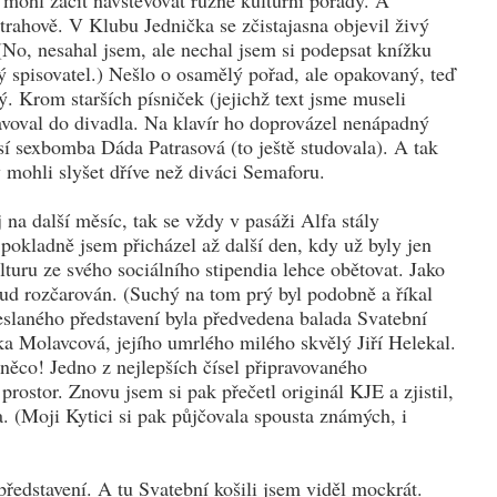
mohl začít navštěvovat různé kulturní pořady. A
trahově. V Klubu Jednička se zčistajasna objevil živý
. (No, nesahal jsem, ale nechal jsem si podepsat knížku
ký spisovatel.) Nešlo o osamělý pořad, ale opakovaný, teď
ý. Krom starších písniček (jejichž text jsme museli
pravoval do divadla. Na klavír ho doprovázel nenápadný
así sexbomba Dáda Patrasová (to ještě studovala). A tak
y mohli slyšet dříve než diváci Semaforu.
na další měsíc, tak se vždy v pasáži Alfa stály
pokladně jsem přicházel až další den, kdy už byly jen
ulturu ze svého sociálního stipendia lehce obětovat. Jako
kud rozčarován. (Suchý na tom prý byl podobně a říkal
eslaného představení byla předvedena balada Svatební
tka Molavcová, jejího umrlého milého skvělý Jiří Helekal.
něco! Jedno z nejlepších čísel připravovaného
prostor. Znovu jsem si pak přečetl originál KJE a zjistil,
. (Moji Kytici si pak půjčovala spousta známých, i
představení. A tu Svatební košili jsem viděl mockrát.