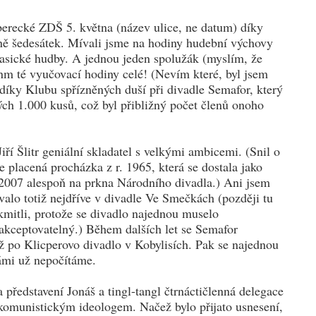
berecké ZDŠ 5. května (název ulice, ne datum) díky
vině šedesátek. Mívali jsme na hodiny hudební výchovy
asické hudby. A jednou jeden spolužák (myslím, že
enm té vyučovací hodiny celé! (Nevím které, byl jsem
 díky Klubu spřízněných duší při divadle Semafor, který
ch 1.000 kusů, což byl přibližný počet členů onoho
iří Šlitr geniální skladatel s velkými ambicemi. (Snil o
 placená procházka z r. 1965, která se dostala jako
. 2007 alespoň na prkna Národního divadla.) Ani jsem
alo totiž nejdříve v divadle Ve Smečkách (později tu
kmitli, protože se divadlo najednou muselo
eakceptovatelný.) Během dalších let se Semafor
až po Klicperovo divadlo v Kobylisích. Pak se najednou
vámi už nepočítáme.
 představení Jonáš a tingl-tangl čtrnáctičlenná delegace
omunistickým ideologem. Načež bylo přijato usnesení,