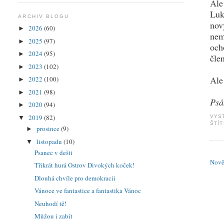
Ale
Luk
ARCHIV BLOGU
nov
2026
(60)
►
nem
2025
(97)
►
och
2024
(95)
►
čle
2023
(102)
►
Ale
2022
(100)
►
2021
(98)
►
Psá
2020
(94)
►
2019
(82)
VYS
▼
ŠTÍ
prosince
(9)
►
listopadu
(10)
▼
Psanec v dešti
Nově
Třikrát hurá Ostrov Divokých koček!
Dlouhá chvíle pro demokracii
Vánoce ve fantastice a fantastika Vánoc
Neuhodí tě!
Můžou i zabít