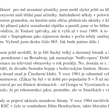
ěkteré pro mě neznámé písničky jsem mohl slyšet ještě na li
korysosti naší třídní paní učitelky Auředníkové někdy v polo
praven gramofon, na kterém nám občas přehrávala ukázky z kl
h) přinesl jakési semaforské elpíčko a pustili jsme si ho běh
svědčen, že Toulavé zpěváky, ale ti vyšli až v roce 1969. A to
vydal v Supraphonu jako zájmovou desku v počtu tehdy směšný
bu. Vyženil jsem desku číslo 865. Jak bude patrno dále.)
jsem ještě nevěděl, že je Jiří Suchý velký a skromný básník a J
 proniknout i na Broadway, jak naznačuje "buffo-opera" Dobře
cenace na televizní obrazovky o rok později. No, dostala se r
ěděl, že divadlo Semafor bojuje s bolševickým šimlem. Hostov
 a dosud snad je Činoherní klub). V roce 1961 je odtamtud vy
onstruovat. (Zákaz by byl v té době pro popularitu S + Š už n
souval po asi třinácti destinacích - od Gongu ve Vysočanech 
zalo, že po rekonstrukci jaksi, promiňte, ale ve Smečkách s 
ady se poprvé ukázala moudrost Strany. V roce 1964 navštívila
KSČ v čele se soudruhem Jiřím Hendrychem, takto hlavním k