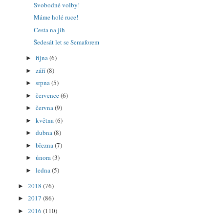
Svobodné volby!
Máme holé ruce!
Cesta na jih
Šedesát let se Semaforem
října
(6)
►
září
(8)
►
srpna
(5)
►
července
(6)
►
června
(9)
►
května
(6)
►
dubna
(8)
►
března
(7)
►
února
(3)
►
ledna
(5)
►
2018
(76)
►
2017
(86)
►
2016
(110)
►