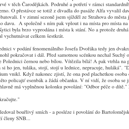
rvé v těch Čarodějkách. Podruhé a potřetí v rámci standardníh
erno. O přestávce se totiž z divadla do pasáže Alfa vyvalil dav
ebatovali. I v zimní sezoně jsem sjížděl ze Strahova do města 
do davu. A společně s ním pak vplout i na místa pro místa na 
Kytici byla brzo vyprodána i místa k stání. No a protože druhá 
l vychutnávat celkem šestkrát.
ednici v podání fenomenálního Josefa Dvořáka tedy jen dvakrát
mohl pokračovat i dál. Před samotnou scénkou nechal Suchý obe
e Polednici černou nebo bílou. Vítězila bílá! A pak vtrhla na
 si ho jen, tuláka, stojí, stojí u lednice, nepracuje, huláká".
ium vnikl. Když nakonec zjistí, že ona pod plachetkou osoba o 
ožto policajt/ esenbák a žádá občanku. V ní vidí, že osoba se
 hlavně má vyplněnou kolonku povolání: "Odbor péče o dítě."
kračujte."
ledoval bouřlivý smích - a posléze i povolání do Bartolomějs
ží členy SNB...