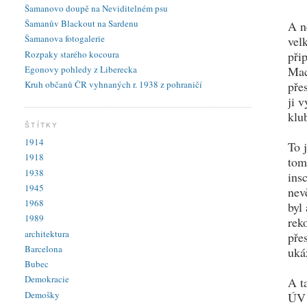
Šamanovo doupě na Neviditelném psu
Šamanův Blackout na Sardenu
A n
Šamanova fotogalerie
vel
Rozpaky starého kocoura
při
Egonovy pohledy z Liberecka
Mac
Kruh občanů ČR vyhnaných r. 1938 z pohraničí
pře
ji 
klu
ŠTÍTKY
1914
To 
1918
tom
1938
ins
1945
nev
1968
byl
1989
rek
architektura
pře
Barcelona
uká
Bubec
Demokracie
A t
Demošky
ÚV 