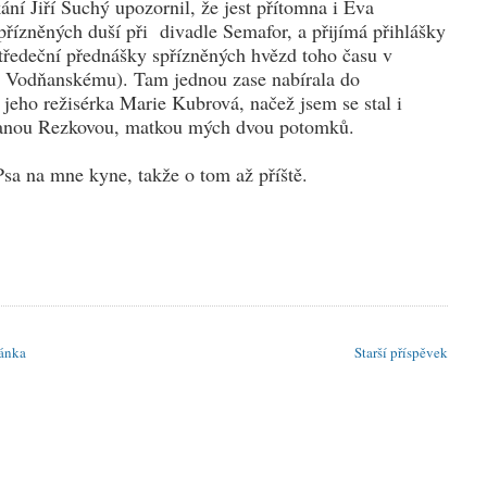
ní Jiří Suchý upozornil, že jest přítomna i Eva
řízněných duší při divadle Semafor, a přijímá přihlášky
 středeční přednášky spřízněných hvězd toho času v
anu Vodňanskému). Tam jednou zase nabírala do
 jeho režisérka Marie Kubrová, načež jsem se stal i
Ivanou Rezkovou, matkou mých dvou potomků.
Psa na mne kyne, takže o tom až příště.
ánka
Starší příspěvek