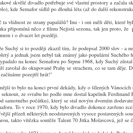
takové skvělé divadlo potřebuje své vlastní prostory a začala s
blo), kde Semafor sídlil po dlouhá léta (až do další rekonstru
č ta vlídnost ze strany papalášů? Inu - i oni měli děti, které
nka připomíná něco z filmu Nejistá sezona, tak jen proto, že
imem i o dvacet let později.
že Suchý si to později zkazil tím, že podepsal 2000 slov - a ne
oletý a jednak jsem nebyl tak známý jako populární Suchého hv
vypadalo na konec Semaforu po Srpnu 1968, kdy Suchý zůstal 
áří zavolal do okupované Prahy se strachem, co se tam děje. D
začínáme pozejtří hrát!"
nější to bylo na konci první dekády, kdy o šílených Vánocích r
t seknout, ze svrabu ho podle mne dostal kapelník Ferdinand H
od samotného počátku), který se stal novým dvorním dodavat
aforu. To v roce 1970, kdy bylo divadlo dokonce zavřeno zcela 
ívější přízeň některých neodstavených vysoce postavených soud
arou, takto vítězka soutěže Talent 70 Jitka Molavcová, jež se