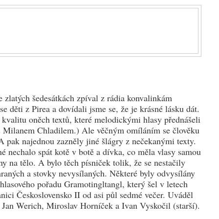
e zlatých šedesátkách zpíval z rádia konvalinkám
e děti z Pirea a dovídali jsme se, že je krásné lásku dát.
 kvalitu oněch textů, které melodickými hlasy přednášeli
s Milanem Chladilem.) Ale věčným omíláním se člověku
 A pak najednou zazněly jiné šlágry z nečekanými texty.
né nechalo spát kotě v botě a dívka, co měla vlasy samou
ny na tělo. A bylo těch písniček tolik, že se nestačily
hraných a stovky nevysílaných. Některé byly odvysílány
hlasového pořadu Gramotingltangl, který šel v letech
anici Československo II od asi půl sedmé večer. Uváděl
 i Jan Werich, Miroslav Horníček a Ivan Vyskočil (starší).