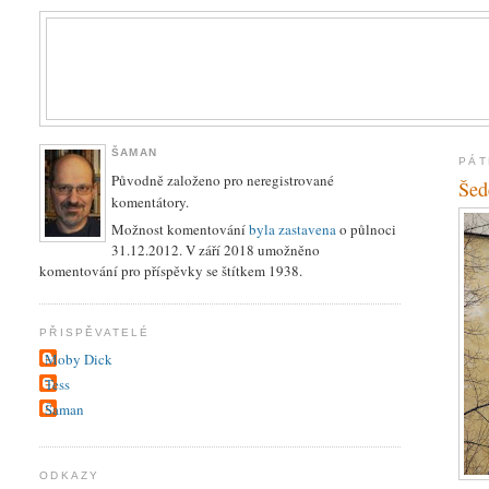
ŠAMAN
PÁT
Původně založeno pro neregistrované
Šed
komentátory.
Možnost komentování
byla zastavena
o půlnoci
31.12.2012. V září 2018 umožněno
komentování pro příspěvky se štítkem 1938.
PŘISPĚVATELÉ
Moby Dick
Tess
Šaman
ODKAZY