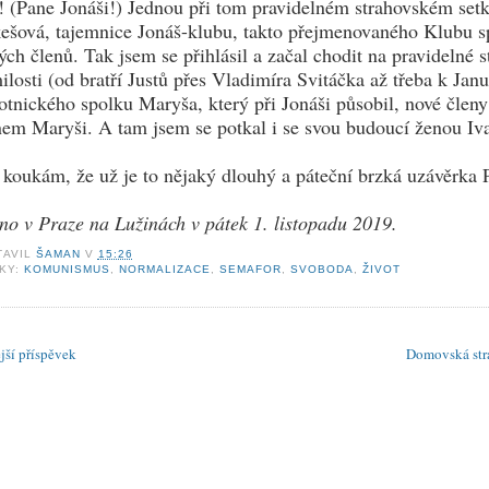
! (Pane Jonáši!) Jednou při tom pravidelném strahovském setká
ešová, tajemnice Jonáš-klubu, takto přejmenovaného Klubu sp
ých členů. Tak jsem se přihlásil a začal chodit na pravidelné
ilosti (od bratří Justů přes Vladimíra Svitáčka až třeba k J
otnického spolku Maryša, který při Jonáši působil, nové členy
nem Maryši. A tam jsem se potkal i se svou budoucí ženou 
 koukám, že už je to nějaký dlouhý a páteční brzká uzávěrka 
no v Praze na Lužinách v pátek 1. listopadu 2019.
TAVIL
ŠAMAN
V
15:26
TKY:
KOMUNISMUS
,
NORMALIZACE
,
SEMAFOR
,
SVOBODA
,
ŽIVOT
jší příspěvek
Domovská str