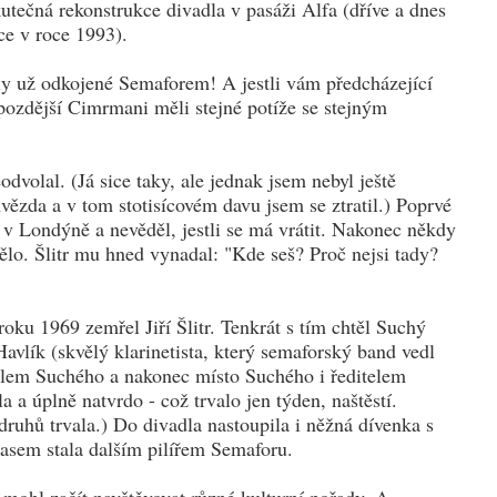
kutečná rekonstrukce divadla v pasáži Alfa (dříve a dnes
kce v roce 1993).
 byly už odkojené Semaforem! A jestli vám předcházející
 pozdější Cimrmani měli stejné potíže se stejným
odvolal. (Já sice taky, ale jednak jsem nebyl ještě
ězda a v tom stotisícovém davu jsem se ztratil.) Poprvé
v Londýně a nevěděl, jestli se má vrátit. Nakonec někdy
ělo. Šlitr mu hned vynadal: "Kde seš? Proč nejsi tady?
oku 1969 zemřel Jiří Šlitr. Tenkrát s tím chtěl Suchý
avlík (skvělý klarinetista, který semaforský band vedl
elem Suchého a nakonec místo Suchého i ředitelem
a úplně natvrdo - což trvalo jen týden, naštěstí.
ruhů trvala.) Do divadla nastoupila i něžná dívenka s
 časem stala dalším pilířem Semaforu.