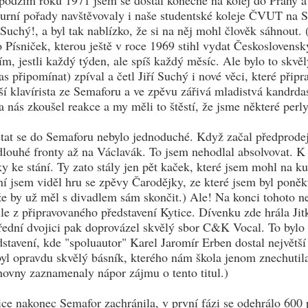
podzim roku 1971 jsem se dostal konečně na kolej do Prahy a 
turní pořady navštěvovaly i naše studentské koleje ČVUT na S
í Suchý!, a byl tak nablízko, že si na něj mohl člověk sáhnout
o Písniček, kterou ještě v roce 1969 stihl vydat Českoslovens
ím, jestli každý týden, ale spíš každý měsíc. Ale bylo to skvěl
as připomínat) zpíval a četl Jiří Suchý i nové věci, které při
rší klavírista ze Semaforu a ve zpěvu zářivá mladistvá kandrd
na nás zkoušel reakce a my měli to štěstí, že jsme některé perl
tat se do Semaforu nebylo jednoduché. Když začal předprodej 
dlouhé fronty až na Václavák. To jsem nehodlal absolvovat. K 
tky ke stání. Ty zato stály jen pět kaček, které jsem mohl na k
ní jsem viděl hru se zpěvy Čarodějky, ze které jsem byl poně
 že by už měl s divadlem sám skončit.) Ale! Na konci tohoto n
ile z připravovaného představení Kytice. Dívenku zde hrála Ji
řední dvojici pak doprovázel skvělý sbor C&K Vocal. To bylo 
dstavení, kde "spoluautor" Karel Jaromír Erben dostal největší 
byl opravdu skvělý básník, kterého nám škola jenom znechutila
hovny zaznamenaly nápor zájmu o tento titul.)
ice nakonec Semafor zachránila, v první fázi se odehrálo 600 