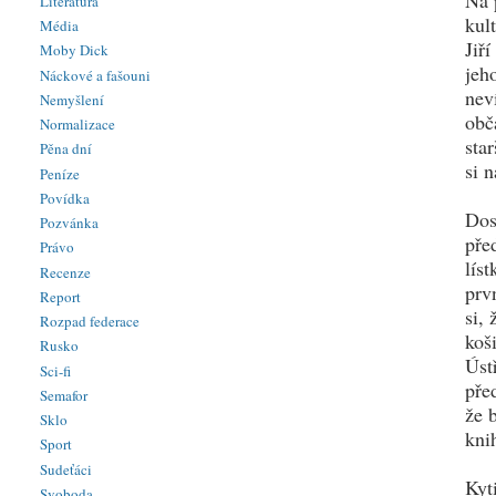
Na 
Literatura
kul
Média
Jiř
Moby Dick
jeh
Náckové a fašouni
nev
Nemyšlení
obč
Normalizace
sta
Pěna dní
si 
Peníze
Povídka
Dos
Pozvánka
pře
Právo
lís
Recenze
prv
Report
si,
Rozpad federace
koš
Rusko
Úst
Sci-fi
pře
Semafor
že 
Sklo
kni
Sport
Sudeťáci
Kyt
Svoboda