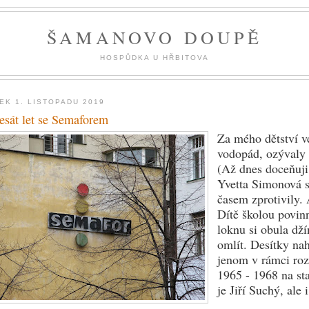
ŠAMANOVO DOUPĚ
HOSPŮDKA U HŘBITOVA
EK 1. LISTOPADU 2019
esát let se Semaforem
Za mého dětství v
vodopád, ozývaly s
(Až dnes doceňuji
Yvetta Simonová 
časem zprotivily.
Dítě školou povin
loknu si obula dží
omlít. Desítky na
jenom v rámci roz
1965 - 1968 na st
je Jiří Suchý, ale