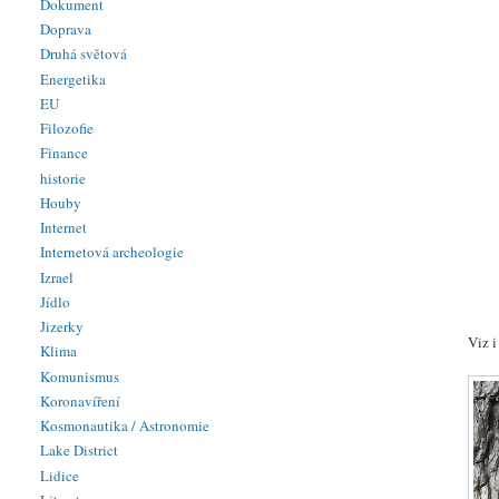
Dokument
Doprava
Druhá světová
Energetika
EU
Filozofie
Finance
historie
Houby
Internet
Internetová archeologie
Izrael
Jídlo
Jizerky
Viz 
Klima
Komunismus
Koronavíření
Kosmonautika / Astronomie
Lake District
Lidice