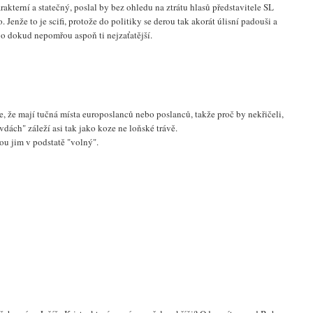
terní a statečný, poslal by bez ohledu na ztrátu hlasů představitele SL
 Jenže to je scifi, protože do politiky se derou tak akorát úlisní padouši a
bo dokud nepomřou aspoň ti nejzaťatější.
e, že mají tučná místa europoslanců nebo poslanců, takže proč by nekřičeli,
vdách" záleží asi tak jako koze ne loňské trávě.
ou jim v podstatě "volný".