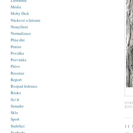
Literatura
Média
Moby Dick
Náckové a fašouni
Nemyšlení
Normalizace
Pěna dní
Peníze
Povídka
Pozvánka
Právo
Recenze
Report
Rozpad federace
Rusko
Sci-fi
VYS
Semafor
ŠTÍ
Sklo
Sport
Sudeťáci
11
Svoboda