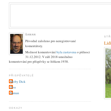
ŠAMAN
STŘ
Původně založeno pro neregistrované
Lid
komentátory.
Možnost komentování
byla zastavena
o půlnoci
31.12.2012. V září 2018 umožněno
komentování pro příspěvky se štítkem 1938.
PŘISPĚVATELÉ
Moby Dick
Tess
Šaman
ODKAZY