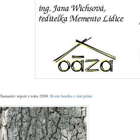
i Šamanův report z roku 2008:
Kvete hruška v širé pláni