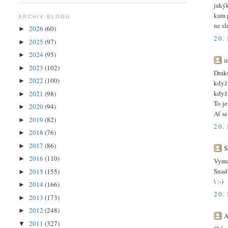
jaký
kam p
ARCHIV BLOGU
ne sl
2026
(60)
►
20.
2025
(97)
►
2024
(95)
►
i
2023
(102)
►
Drak
2022
(100)
►
když 
když 
2021
(98)
►
To je
2020
(94)
►
Ať s
2019
(82)
►
20.
2018
(76)
►
2017
(86)
►
Š
2016
(110)
►
Vyma
Snad
2015
(155)
►
\ :-)
2014
(166)
►
20.
2013
(173)
►
2012
(248)
►
A
2011
(327)
▼