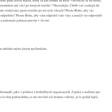
šeho pána Ježíše Krista, který za nás zemřel na kříži? Odvracíte se od Boha,
nemůžete mít věci po kterých toužíte ? Nezoufejte. Chléb váš vezdejší dá
í vaše očekávání, proto toužíte po nových věcech? Proste Boha, aby vás
a odpuštění? Proste Boha, aby vám odpustil vaše viny a naučil vás odpouštět
 a naleznete jedinou pravdu v životě.
ím zabíráte místo jiným myšlenkám.
 hromadě, jako v politice a bohulibých organisacích. Z práce a nadšení pro
a to těm padouchům, co mi otevřeli oči dodnes vděčný, je to pořád lepší,