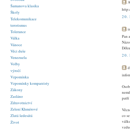
A
Šamanova klasika
http
Školy
20.
Telekomunikace
terorismus
i
Tolerance
Pan 
Válka
Názor
Vánoce
Děkuj
Věci duše
20.
Venezuela
Volby
d
výročí
infor
Vzpomínka
Vzpomínky komparzisty
Osobn
Zákony
nemě
Zasláno
patří
Zdravotnictví
Zelení Khmérové
Věcn
co s
Zlatá šedesátá
válku
Život
vzduc