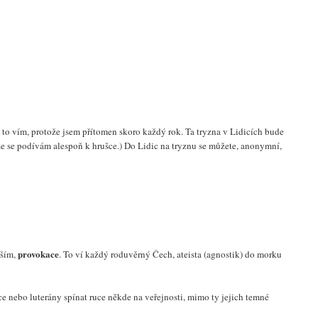
 to vím, protože jsem přítomen skoro každý rok. Ta tryzna v Lidicích bude
že se podívám alespoň k hrušce.) Do Lidic na tryznu se můžete, anonymní,
provokace
vším,
. To ví každý roduvěrný Čech, ateista (agnostik) do morku
e nebo luterány spínat ruce někde na veřejnosti, mimo ty jejich temné