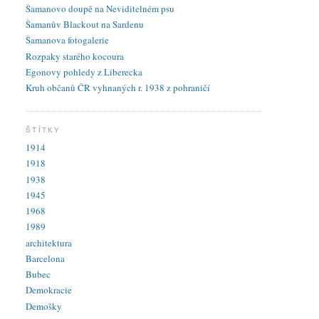
Šamanovo doupě na Neviditelném psu
Šamanův Blackout na Sardenu
Šamanova fotogalerie
Rozpaky starého kocoura
Egonovy pohledy z Liberecka
Kruh občanů ČR vyhnaných r. 1938 z pohraničí
ŠTÍTKY
1914
1918
1938
1945
1968
1989
architektura
Barcelona
Bubec
Demokracie
Demošky