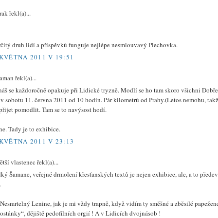
rak řekl(a)...
:
rčitý druh lidí a příspěvků funguje nejlépe nesmlouvavý Plechovka.
 KVĚTNA 2011 V 19:51
aman řekl(a)...
náš se každoročně opakuje při Lidické tryzně. Modlí se ho tam skoro všichni Dobře
s v sobotu 11. června 2011 od 10 hodin. Pár kilometrů od Prahy.(Letos nemohu, tak
přijet pomodlit. Tam se to navýsost hodí.
e. Tady je to exhibice.
 KVĚTNA 2011 V 23:13
ětší vlastenec řekl(a)...
ký Šamane, veřejné drmolení křesťanských textů je nejen exhibice, ale, a to přede
.
 Nesmrtelný Lenine, jak je mi vždy trapně, když vidím ty směšné a zběsilé papeženc
ostánky“, dějiště pedofilních orgií ! A v Lidicích dvojnásob !