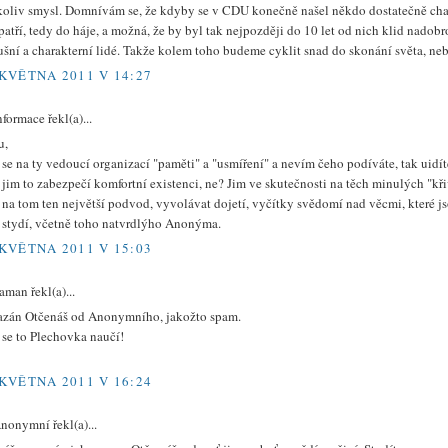
koliv smysl. Domnívám se, že kdyby se v CDU konečně našel někdo dostatečně charak
atří, tedy do háje, a možná, že by byl tak nejpozději do 10 let od nich klid nadobro.
ušní a charakterní lidé. Takže kolem toho budeme cyklit snad do skonání světa, ne
 KVĚTNA 2011 V 14:27
nformace řekl(a)...
u,
se na ty vedoucí organizací "paměti" a "usmíření" a nevím čeho podíváte, tak uidít
jim to zabezpečí komfortní existenci, ne? Jim ve skutečnosti na těch minulých "kři
 na tom ten největší podvod, vyvolávat dojetí, vyčítky svědomí nad věcmi, které js
e stydí, včetně toho natvrdlýho Anonýma.
 KVĚTNA 2011 V 15:03
aman řekl(a)...
zán Otčenáš od Anonymního, jakožto spam.
 se to Plechovka naučí!
 KVĚTNA 2011 V 16:24
nonymní řekl(a)...