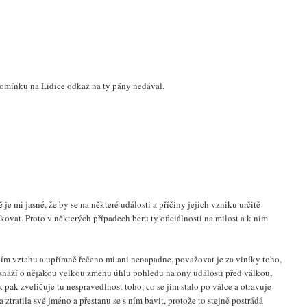
pomínku na Lidice odkaz na ty pány nedával.
e mi jasné, že by se na některé události a příčiny jejich vzniku určitě
vat. Proto v některých případech beru ty oficiálnosti na milost a k nim
m vztahu a upřímně řečeno mi ani nenapadne, považovat je za viníky toho,
e snaží o nějakou velkou změnu úhlu pohledu na ony události před válkou,
 pak zveličuje tu nespravedlnost toho, co se jim stalo po válce a otravuje
 ztratila své jméno a přestanu se s ním bavit, protože to stejně postrádá