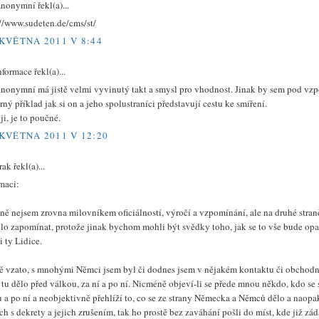
nonymní řekl(a)...
://www.sudeten.de/cms/st/
 KVĚTNA 2011 V 8:44
nformace řekl(a)...
anonymní má jistě velmi vyvinutý takt a smysl pro vhodnost. Jinak by sem pod vz
ný příklad jak si on a jeho spolustraníci představují cestu ke smíření.
i, je to poučné.
 KVĚTNA 2011 V 12:20
rak řekl(a)...
maci:
ě nejsem zrovna milovníkem oficiálností, výročí a vzpomínání, ale na druhé straně j
lo zapomínat, protože jinak bychom mohli být svědky toho, jak se to vše bude opako
 i ty Lidice.
ě vzato, s mnohými Němci jsem byl či dodnes jsem v nějakém kontaktu či obchodní
e tu dělo před válkou, za ní a po ní. Nicméně objeví-li se přede mnou někdo, kdo s
 a po ní a neobjektivně přehlíží to, co se ze strany Německa a Němců dělo a naopak
h s dekrety a jejich zrušením, tak ho prostě bez zaváhání pošli do míst, kde již záda