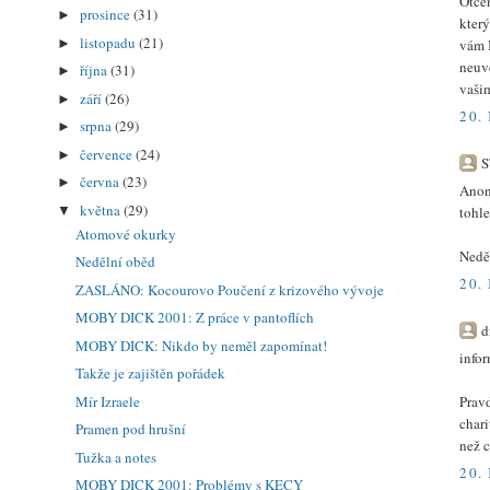
Otčen
prosince
(31)
►
kter
listopadu
(21)
vám B
►
neuve
října
(31)
►
vašim
září
(26)
►
20.
srpna
(29)
►
července
(24)
►
S
června
(23)
►
Ano
května
(29)
tohl
▼
Atomové okurky
Neděl
Nedělní oběd
20.
ZASLÁNO: Kocourovo Poučení z krizového vývoje
MOBY DICK 2001: Z práce v pantoflích
d
MOBY DICK: Nikdo by neměl zapomínat!
infor
Takže je zajištěn pořádek
Pravd
Mír Izraele
chari
Pramen pod hrušní
než c
Tužka a notes
20.
MOBY DICK 2001: Problémy s KECY