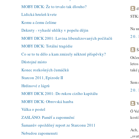
MOBY DICK: Že to trvalo tak dlouho?
d
Lidická hrušeň kvete
STK
Komu a čemu čelíme
Na u
Dekrety - vyhaslé uhlíky v popelu dějin
20.
MOBY DICK 2001: Lavina liberalizovaných počítačů
MOBY DICK: Totální tragédie
Š
Co se to tu dělo a kam zmizely některé příspěvky?
Otče
Důstojné místo
leto
také 
Konec rozkošných čumáčků
Starcon 2011, Epizode II
Sem n
Hrdinové z lágrů
20.
MOBY DICK 2001: Do rukou cizího kapitálu
MOBY DICK: Obrovská hanba
V
Válka o postel
Ó Vel
kostí
ZASLÁNO: Paměť a zapomnění
Šamanův opožděný report ze Starconu 2011
Ach,
Nebudou zapomenuti
„svat