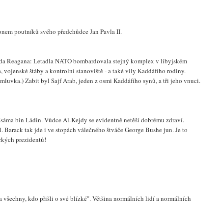
onem poutníků svého předchůdce Jan Pavla II.
lda Reagana: Letadla NATO bombardovala stejný komplex v libyjském
, vojenské štáby a kontrolní stanoviště - a také vily Kaddáfího rodiny.
luvka.) Zabit byl Sajf Arab, jeden z osmi Kaddáfího synů, a tři jeho vnuci.
 Usáma bin Ládin. Vůdce Al-Kejdy se evidentně netěší dobrému zdraví.
. Barack tak jde i ve stopách válečného štváče George Bushe jun. Je to
ckých prezidentů!
a všechny, kdo přišli o své blízké". Většina normálních lidí a normálních