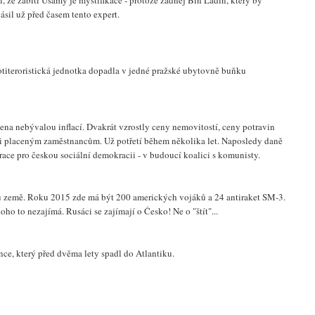
l, že zabití Usámy je mystifikace - protože žádnej Bin Ládin, který by
ásil už před časem tento expert.
.
rotiteroristická jednotka dopadla v jedné pražské ubytovně buňku
na nebývalou inflací. Dvakrát vzrostly ceny nemovitostí, ceny potravin
ěji placeným zaměstnancům. Už potřetí během několika let. Naposledy daně
race pro českou sociální demokracii - v budoucí koalici s komunisty.
u země. Roku 2015 zde má být 200 amerických vojáků a 24 antiraket SM-3.
o to nezajímá. Rusáci se zajímají o Česko! Ne o "štít"...
ce, který před dvěma lety spadl do Atlantiku.