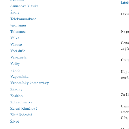
krteč
Šamanova klasika
Školy
Otvír
Telekomunikace
terorismus
Na p
Tolerance
Válka
Cena 
Vánoce
zvýš
Věci duše
Venezuela
Úter
Volby
výročí
Kupuj
Vzpomínka
unci,
Vzpomínky komparzisty
Zákony
Za Us
Zasláno
Zdravotnictví
Usáma
Zelení Khmérové
ameri
Zlatá šedesátá
CIA,
Život