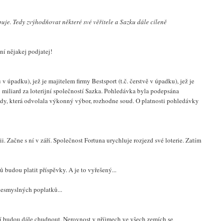
ebuje. Tedy zvýhodňovat některé své věřitele a Sazku dále cíleně
ní nějakej podjatej!
úpadku), jež je majitelem firmy Bestsport (t.č. čerstvě v úpadku), jež je
miliard za loterijní společností Sazka. Pohledávka byla podepsána
dy, která odvolala výkonný výbor, rozhodne soud. O platnosti pohledávky
 Začne s ní v září. Společnost Fortuna urychluje rozjezd své loterie. Zatím
 budou platit příspěvky. A je to vyřešený...
nesmyslných poplatků...
í budou dále chudnout. Nerovnost v příjmech ve všech zemích se