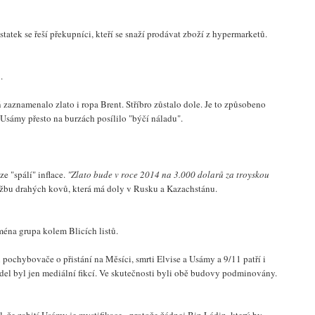
ostatek se řeší překupníci, kteří se snaží prodávat zboží z hypermarketů.
.
 zaznamenalo zlato i ropa Brent. Stříbro zůstalo dole. Je to způsobeno
 Usámy přesto na burzách posílilo "býčí náladu".
ze "spálí" inflace.
"Zlato bude v roce 2014 na 3.000 dolarů za troyskou
a těžbu drahých kovů, která má doly v Rusku a Kazachstánu.
ména grupa kolem Blicích listů.
 pochybovače o přistání na Měsíci, smrti Elvise a Usámy a 9/11 patří i
adel byl jen mediální fikcí. Ve skutečnosti byli obě budovy podminovány.