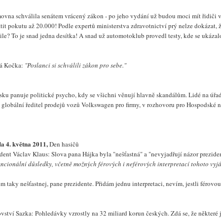
ovna schválila senátem vrácený zákon - po jeho vydání už budou moci mít řidiči v 
tit pokutu až 20.000! Podle expertů ministerstva zdravotnictví prý nelze dokázat, 
le? To je snad jedna desítka! A snad už automotoklub provedl testy, kde se ukázal
á Kočka:
"Poslanci si schválili zákon pro sebe."
sku panuje politické psycho, kdy se všichni věnují hlavně skandálům. Lidé na úřa
, globální ředitel prodejů vozů Volkswagen pro firmy, v rozhovoru pro Hospodské n
da 4. května 2011,
Den hasičů
dent Václav Klaus: Slova pana Hájka byla "nešťastná" a "nevyjadřují názor prezide
encionální důsledky, včetně možných férových i neférových interpretací tohoto vyj
em taky nešťastnej, pane prezidente. Přidám jednu interpretaci, nevím, jestli férovou
ovství Sazka: Pohledávky vzrostly na 32 miliard korun českých. Zdá se, že někter