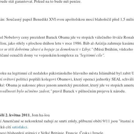
bude stát garantovat. Pokud na to bude mít peníze.
kán: Současný papež Benedikt XVI svou apoštolskou mocí blahořečil před 1,5 mili
tel Nobelovy ceny prezident Barack Obama jde ve stopách válečného štváče Rona
lisu, jako střely s plochou dráhou letu v roce 1986. Báb al-Azízíja zahrnuje kasárna
e se těší dobrému zdraví a bojuje za demokracii v Libyi."
(Músá Ibráhím, vůdceho m
ičané označili domy ve vojenském komplexu za
"legitimní cíle".
útoku na legitimní cíl nedaleko pákistánského hlavního města Islámábád byl zabit
í světoví politici popřáli kolegovi Obamovi, který operaci jednotky SEAL schválil
cké: Obama je nakonec přece jenom americký prezident, který jde ve stopách ameri
avedlnosti bylo učiněno zadost,"
pravil Barack v půlnočním projevu k národu.
ělí 2. května 2011
, Jom ha-šoa
 Američané se nekorektně radují ze smrti zrůdy, příbuzní obětí 9/11 jsou "štastní z
iků cítí
satisfakci.
vi blahopřejí státníci z Velké Británie, Francie, Česka i Izraele.