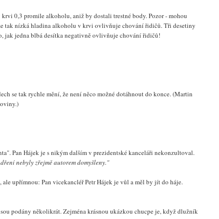
krvi 0,3 promile alkoholu, aniž by dostali trestné body. Pozor - mohou
že tak nízká hladina alkoholu v krvi ovlivňuje chování řidičů. Tři desetiny
o, jak jedna blbá desítka negativně ovlivňuje chování řidičů!
dech se tak rychle mění, že není něco možné dotáhnout do konce. (Martin
oviny.)
nta". Pan Hájek je s nikým dalším v prezidentské kanceláři nekonzultoval.
ádření nebyly zřejmě autorem domyšleny."
, ale upřímnou: Pan vicekancléř Petr Hájek je vůl a měl by jít do háje.
é jsou podány několikrát. Zejména krásnou ukázkou chucpe je, když dlužník