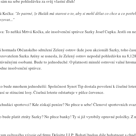
 sám na sebe pohledávku za svůj vlastní dluh!
á Kočka:
"Je patrné, že Hušák má starost o to, aby si mohl dělat co chce a co potř
zovat..."
a: To neříká Mrtvá Kočka, ale insolvenční správce Sazky Josef Cupka. Jestli on ne
 hormada Občanského sdružení Zelený ostrov (kde jsou akcionáři Sazky, toho času v 
ozovatelem Sazka Arény se usnesla, že Zelený ostrov nepodal pohledávku na 8,128 
rávněnými osobami. Bude to jednoduché: O platnosti minulé ostrovní valné hroma
odne insolvenční správce.
o bude mnohem jednodušší: Společnost Synot Tip dostala povolení k číselné loterii.
usí se stíracími losy. Číselná loterie odstartuje v půlce července.
chudáci sportovci? Kde získají peníze? No přece u sebe! Členové sportovních svazů
o bude platit ztráty Sazky? No přece banky! Ty si již vyrobily opravné položky. Z 
kum světového vývoje od firmy Deloitte LLP: Bohatí budou dále bohatnout a chud