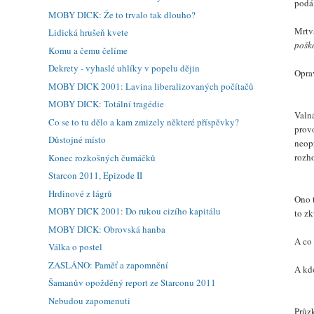
podá
MOBY DICK: Že to trvalo tak dlouho?
Mrtv
Lidická hrušeň kvete
poško
Komu a čemu čelíme
Dekrety - vyhaslé uhlíky v popelu dějin
Oprav
MOBY DICK 2001: Lavina liberalizovaných počítačů
MOBY DICK: Totální tragédie
Valná
Co se to tu dělo a kam zmizely některé příspěvky?
prov
Důstojné místo
neop
rozh
Konec rozkošných čumáčků
Starcon 2011, Epizode II
Hrdinové z lágrů
Ono t
MOBY DICK 2001: Do rukou cizího kapitálu
to zk
MOBY DICK: Obrovská hanba
A co 
Válka o postel
ZASLÁNO: Paměť a zapomnění
A kd
Šamanův opožděný report ze Starconu 2011
Nebudou zapomenuti
Průz