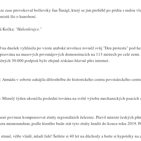
ze zase provokoval bolševiky Jan Šinágl, který se jim proběhl po pódiu s rudou vla
nistů šlo o hanobení.
á Kočka:
"Hakenkrajce."
 na dnešek vyhlásila po vzoru arabské revoluce rovněž svůj "Den protestu" pod he
pisována na masových prvomájových demonstracích na 113 místech po celé zemi. Kd
ěných 30.000 podpisů bylo zřejmě získáno hlavně přes internet.
: Armáda v sobotu zahájila dělostřelbu do historického centra povstaleckého centr
: Minulý týden ukončila poslední továrna na světě výrobu mechanických psacích str
není povinen kompenzovat ztráty regionálních železnic. Pravil ministr českých pfi
hera memorandum, podle kterého bude stát tyto ztráty hradit do konce roku 2019.
 straně, věřte vládě, mladí lidé! Šetřete si 40 let na důchody a berte si hypotéky n