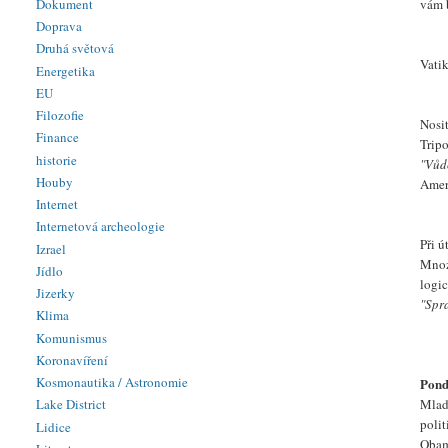
Dokument
vám 
Doprava
Druhá světová
Vati
Energetika
EU
Filozofie
Nosi
Finance
Tripo
historie
"Vůdc
Houby
Amer
Internet
Internetová archeologie
Při 
Izrael
Mnoz
Jídlo
logi
Jizerky
"Spr
Klima
Komunismus
Koronavíření
Kosmonautika / Astronomie
Pond
Mladí
Lake District
polit
Lidice
Obamo