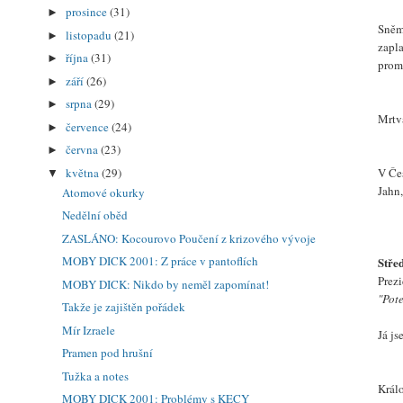
prosince
(31)
►
Sněm
listopadu
(21)
►
zapla
října
(31)
►
promi
září
(26)
►
srpna
(29)
►
Mrtv
července
(24)
►
června
(23)
►
května
(29)
V Če
▼
Jahn
Atomové okurky
Nedělní oběd
ZASLÁNO: Kocourovo Poučení z krizového vývoje
MOBY DICK 2001: Z práce v pantoflích
Stře
Prezi
MOBY DICK: Nikdo by neměl zapomínat!
"Pot
Takže je zajištěn pořádek
Mír Izraele
Já js
Pramen pod hrušní
Tužka a notes
Král
MOBY DICK 2001: Problémy s KECY