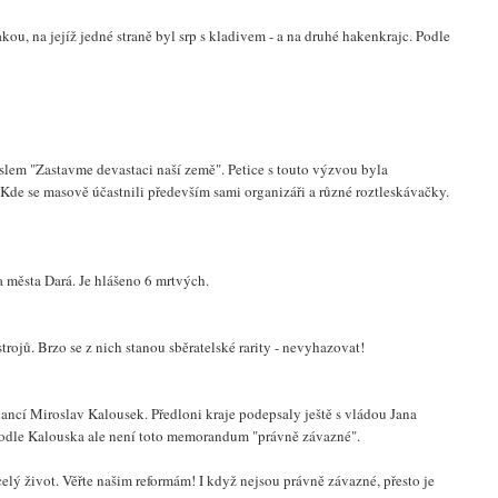
kou, na jejíž jedné straně byl srp s kladivem - a na druhé hakenkrajc. Podle
slem "Zastavme devastaci naší země". Petice s touto výzvou byla
e se masově účastnili především sami organizáři a různé roztleskávačky.
a města Dará. Je hlášeno 6 mrtvých.
ojů. Brzo se z nich stanou sběratelské rarity - nevyhazovat!
nancí Miroslav Kalousek. Předloni kraje podepsaly ještě s vládou Jana
 Podle Kalouska ale není toto memorandum "právně závazné".
a celý život. Věřte našim reformám! I když nejsou právně závazné, přesto je