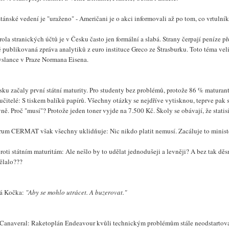
tánské vedení je "uraženo" - Američani je o akci informovali až po tom, co vrtulník
ola stranických účtů je v Česku často jen formální a slabá. Strany čerpají peníze př
 publikovaná zpráva analytiků z euro instituce Greco ze Štrasburku. Toto téma vel
yslance v Praze Normana Eisena.
sku začaly první státní maturity. Pro studenty bez problémů, protože 86 % maturant
učitelé: S tiskem balíků papírů. Všechny otázky se nejdříve vytisknou, teprve pak s
ně. Proč "musí"? Protože jeden toner vyjde na 7.500 Kč. Školy se obávají, že stati
rum CERMAT však všechny uklidňuje: Nic nikdo platit nemusí. Zacáluje to ministers
roti státním maturitám: Ale nešlo by to udělat jednodušeji a levněji? A bez tak děsn
ělalo???
á Kočka:
"Aby se mohlo utrácet. A buzerovat."
Canaveral: Raketoplán Endeavour kvůli technickým problémům stále neodstartoval