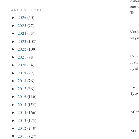
Mezi 
zaúto
ARCHIV BLOGU
Tent
2026
(60)
►
2025
(97)
►
Česk
2024
(95)
►
dage
2023
(102)
►
2022
(100)
►
Čína
2021
(98)
►
rost
2020
(94)
►
nyní 
2019
(82)
►
2018
(76)
►
Rumu
2017
(86)
►
Tyto 
2016
(110)
►
2015
(155)
►
Atla
2014
(166)
►
2013
(173)
►
2012
(248)
►
Krko
2011
(327)
▼