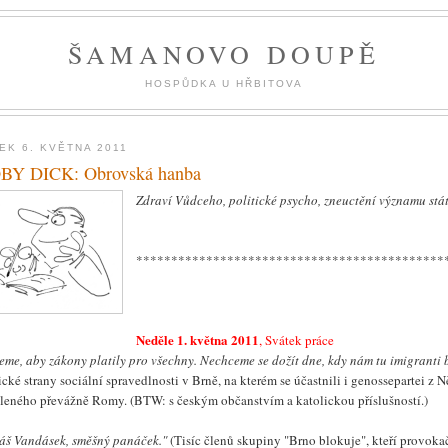
ŠAMANOVO DOUPĚ
HOSPŮDKA U HŘBITOVA
EK 6. KVĚTNA 2011
Y DICK: Obrovská hanba
Zdraví Vůdceho, politické psycho, zneuctění významu státu
********************************************
Neděle 1. května 2011
, Svátek práce
eme, aby zákony platily pro všechny. Nechceme se dožít dne, kdy nám tu imigranti b
ické strany sociální spravedlnosti v Brně, na kterém se účastnili i genossepartei 
leného převážně Romy. (BTW: s českým občanstvím a katolickou příslušností.)
áš Vandásek, směšný panáček."
(Tisíc členů skupiny "Brno blokuje", kteří provok