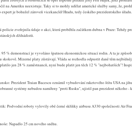
partu zblblých a blbnoucích se opět úspěšně přiřadil jistý Petr Hájek, jenž prohlási
čil na Ameriku neexistuje. Taky si to mohly udělat americké služby samy, že, prohl
o expert je bohužel zároveň vicekancléř Hradu, tedy českého prezidentského úřadu
á policie zveřejnila údaje o akci, která proběhla začátkem dubna v Praze: Tehdy p
stánských džihádistů.
: 95 % demonstrací je vyvoláno špatnou ekonomickou situací rodin. A ta je způsobe
ou skokově. Mizerné platy zůstávají. Vláda se rozhodla odpustit daně těm nejbídn
platilo jen 28 % zaměstnanců, nyní bude platit jen těch 12 % "nejbohatších"! Inspi
nsko: Prezident Traian Bacescu oznámil vybudování raketového štítu USA na jih
obranné systémy nebudou namířeny "proti Rusku", ujistil pan prezident někoho - koh
ntik: Podvodní roboty vylovily obě černé skříňky airbusu A330 společnosti Air Fran
noše: Napadlo 25 cm nového sněhu.