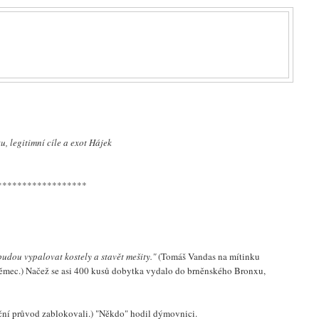
, legitimní cíle a exot Hájek
******************
udou vypalovat kostely a stavět mešity."
(Tomáš Vandas na mítinku
z Němec.) Načež se asi 400 kusů dobytka vydalo do brněnského Bronxu,
ační průvod zablokovali.) "Někdo" hodil dýmovnici.