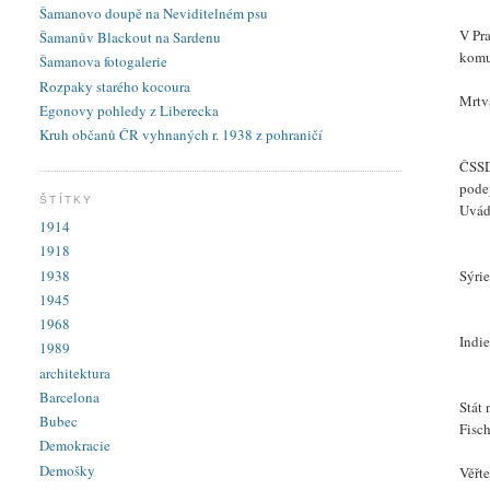
Šamanovo doupě na Neviditelném psu
V Pra
Šamanův Blackout na Sardenu
komu
Šamanova fotogalerie
Rozpaky starého kocoura
Mrtv
Egonovy pohledy z Liberecka
Kruh občanů ČR vyhnaných r. 1938 z pohraničí
ČSSD
pode
ŠTÍTKY
Uvád
1914
1918
1938
Sýrie
1945
1968
Indie
1989
architektura
Barcelona
Stát 
Bubec
Fisc
Demokracie
Demošky
Věřte