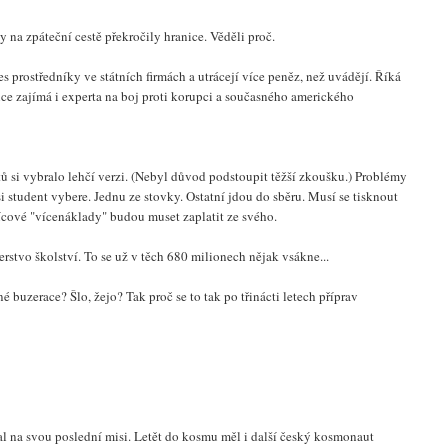
y na zpáteční cestě překročily hranice. Věděli proč.
es prostředníky ve státních firmách a utrácejí více peněz, než uvádějí. Říká
ice zajímá i experta na boj proti korupci a současného amerického
ů si vybralo lehčí verzi. (Nebyl důvod podstoupit těžší zkoušku.) Problémy
i student vybere. Jednu ze stovky. Ostatní jdou do sběru. Musí se tisknout
sícové "vícenáklady" budou muset zaplatit ze svého.
tvo školství. To se už v těch 680 milionech nějak vsákne...
é buzerace? Šlo, žejo? Tak proč se to tak po třinácti letech příprav
 na svou poslední misi. Letět do kosmu měl i další český kosmonaut