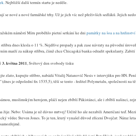
ek.
Nejbližší další termín startu je neděle.
ají se nové a nové farmářské trhy. Už je jich víc než přeživších sedláků. Jejich ned
ražském náměstí Míru proběhlo pietní setkání ke dni
památky na šoa a na hrdinství
stříbra dnes klesla o 11 %. Nejdříve propady a pak zase návraty na původní úroveň
ením marží za nákup stříbra, čímž chce Chicagská banka odradit spekulanty. Zabití
ý 3. května 2011
, Světový den svobody tisku
te zlato, kupujte stříbro, nabádá Vitalij Natanovič Nesis v intervjůku pro HN. Pení
"
(dnes je odpolední fix 1535,5), těší se tento - ředitel Polymetalu, společnosti n
ámou, muslimským herojem, pláčí nejen zblblí Pákistánci, ale i zblblí našinci, zej
 žije. Nebo: Usáma je už dávno mrtvej! Určitě ho ale nezabili Američani teď. Mezi
cký vědec Steven Jones. To je ten, který vynašel důvod zřícení Dvojčat: Náraz let
 samozřejmě.