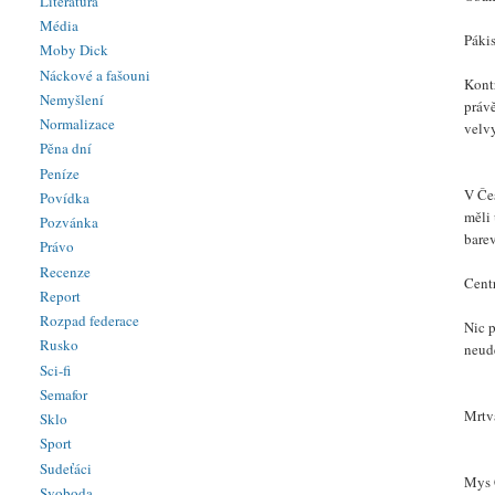
Literatura
Média
Pákis
Moby Dick
Náckové a fašouni
Kontr
Nemyšlení
právě
Normalizace
velv
Pěna dní
Peníze
V Če
Povídka
měli 
Pozvánka
barev
Právo
Recenze
Cent
Report
Rozpad federace
Nic p
Rusko
neud
Sci-fi
Semafor
Mrtv
Sklo
Sport
Sudeťáci
Mys 
Svoboda