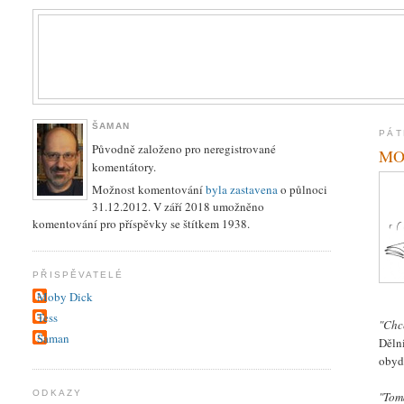
ŠAMAN
PÁT
Původně založeno pro neregistrované
MOB
komentátory.
Možnost komentování
byla zastavena
o půlnoci
31.12.2012. V září 2018 umožněno
komentování pro příspěvky se štítkem 1938.
PŘISPĚVATELÉ
Moby Dick
Tess
"Chc
Šaman
Děln
obyd
ODKAZY
"Tom